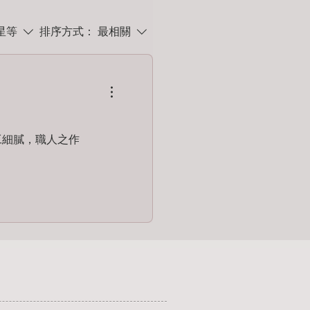
後、為它負責的 親筆簽名。
星等
排序方式：
最相關
自製的 拉繩布袋，質感細緻、適合送
入生活後持續被使用，延續手作的溫
工細膩，職人之作