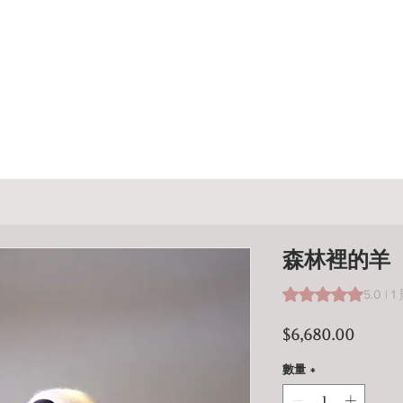
森林裡的羊
根據 1 則評論，評
5.0 |
價
$6,680.00
格
數量
*