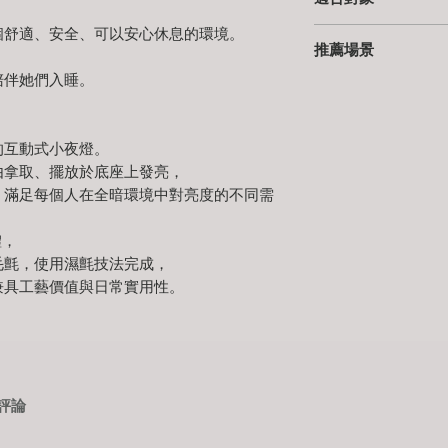
提供免費烙字服務。
⭔永久維修承諾
能協助。
採用高品質 LED，使用
視覺更具溫度與心意
超過保固期後，您僅
⭔ 電線長度
個舒適、安全、可以安心休息的環境。
⭔ 喜歡在夜晚、全
發光不產生熱度，安
如需刻字，字數以 10
運費，
125 cm
推薦場景
⭔ 重視生活細節、
溫暖柔和的暖白光，
請於下單時填寫於備
其餘皆由我們負責。
⭔ 有孩子的家庭，
陪伴她們入睡。
⭔ 睡前床邊閱讀、說
作品在使用上若遇到
⭔ 材質
⭔ 喜愛木作工藝、
⭔ 可調光設計
⭔ 夜裡醒來時，需要
⭔ 代寫小卡
結表單）
，
楓木
⭔正在尋找一份
實用
亮度可無段式調整，
⭔ 孩子的房間，作為
若為贈禮用途，我們
我們將盡可能提供最
胡桃木
整。
的互動式小夜燈。
⭔ 臥室、書房、靜心
只需提供內容，我們
願作品能持續在您的
羊毛氈
在全暗環境也能找到
⭔作為可被拿起、擺
期待作品與心意，都
由拿取、擺放於底座上發亮，
電子材料
，滿足每個人在全暗環境中對亮度的不同需
⭔ 可移動・磁吸式小
⭔
塗裝油品
小樹、小草為磁吸設
AURO德國天然護木
體，
趣。
毛氈，使用濕氈技法完成，
⭔ 產地
兼具工藝價值與日常實用性。
⭔ 可清洗羊毛氈（綿
台灣・台東
外層羊毛氈取自澳洲
親手製作
使用久了如遇髒污，
（清洗方式請見作品
⭔ 專屬編號
則評論
每件作品皆附有 專
象徵其唯一性