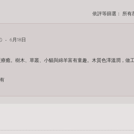
也是我們在作品完成
依評等篩選：
所有
⭔ 自製布袋包裝
每件作品皆附上我們
禮。
也期待布袋在作品進
價)
•
6月18日
度。
星）。
暖療癒。樹木、草叢、小貓與綿羊富有童趣。木質色澤溫潤，做
有