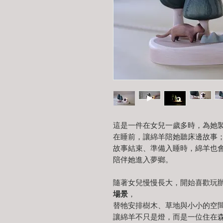
這是一件在女兒一歲多時，為她
在睡前，讓綿羊陪她聽床邊故事
故事結束、準備入睡時，綿羊也
陪伴她進入夢鄉。
隨著女兒慢慢長大，開始喜歡玩
場景
，
替牠安排樹木、草地與小小的空
讓綿羊不只是燈，而是一位住在