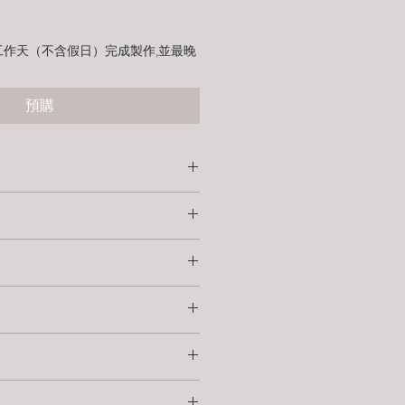
工作天（不含假日）完成製作,並最晚
預購
全球通用）
直接接電腦、行動電源，或搭配 USB
新與維修
旅行、送海外都方便。
保固服務。
編織線，兼具安全性與視覺質感。
下，可享 免費換新或維修，
，使用上更便利。
擔。
親手完成製作、包裝並寄出。
備 USB 轉接頭。
的生活中被安心且長久地使用。
工作天製作期（不含休假日）。
迎於下單前與我們討論，我們將盡可
、安全）