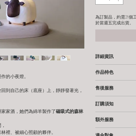
為訂製品，約需21個
於當週五完成出貨。
詳細資訊
⭔ 尺寸（cm）
作品特色
L 20 × W 10.5 × H 14
製作的小夜燈。
⭔ USB 電源設計（
；
⭔ 光源
售後服務
採用 USB 電源，可
會回到自己的床（底座）上，靜靜發著光，
1W LED 暖白光
轉接頭於插座使用。
⭔ 一年保固｜免費換
不受各國電壓限制，
訂購須知
自購買日起享有 一年
⭔ 功能
電線選用高品質耐熱
辦家家酒，她們為綿羊製作了
磁吸式的森林
在非人為損害的情況
無段式調光
⭔
製作期
特製拼色可分面設計
相關運費亦 由我們負
額外服務
每件作品皆於工作室
※ 如需插座使用，請自
我們希望作品能在您
⭔ 輸入電壓
間，
付款後需等待 14個
⭔ 免費手工烙字
5V / USB
森林裡、被細心照顧的夥伴。
若您有急需交期，歡
⭔ LED 光源（長效
適合對象