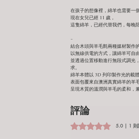
在孩子的想像裡，綿羊也需要一
現在女兒已經 11 歲，
這隻綿羊，已經代替我們，每晚
-
結合木頭與羊毛氈兩種媒材製作
以無線供電的方式，讓綿羊可自
並透過位置移動進行無段式調光
求。
綿羊本體以 3D 列印製作光的載
表面包覆來自澳洲真實綿羊的羊
呈現木質的溫潤與羊毛的柔和，
評論
評等為 5（最高為 5 顆星）。
5.0 | 1 