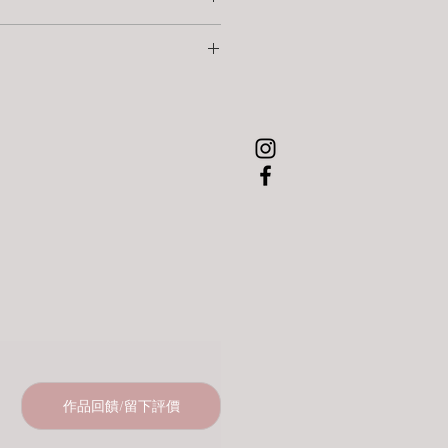
烙字為 手工書寫，非制式字體，
壽命約 20,000 小時。
。
需負擔材料費（視狀況酌收）與往返
暗環境中，擁有一盞溫柔陪伴的人
全陪伴日常。
 個英文字母內 為限，
材質觸感與情感連結的使用者
為空間帶來安定與療癒。
註欄。
正在為孩子尋找安心入睡的床邊燈
故事的時光
任何問題，請填寫
維修表單（按此連
手作溫度與故事性的收藏者
一點不刺眼的暖白光
但情感深厚
的禮物，送給重要的人
可依使用習慣、心情、時間自由調
陪伴入睡的小燈
可代寫手寫小卡，
快的後續維修協助。
角落的夜間照明
會以溫暖文字替您傳達心意。
生活中帶來溫暖與光亮。
最適合自己的光亮。
放、互動的生活擺件
能被溫柔地傳遞。
樹
計，可依擺設自由變化，增添互動樂
油
羊系列適用）
天然羊毛濕氈製作，觸感溫暖。
可輕鬆清洗。
隨附說明書。）
作品回饋/留下評價
屬編號與品牌烙印。