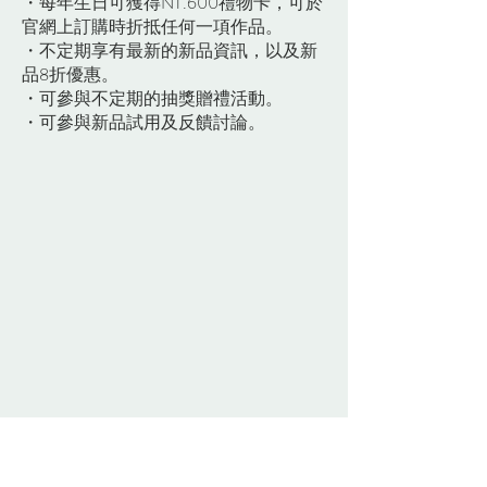
・每年生日可獲得NT.600禮物卡，可於
官網上訂購時折抵任何一項作品。
・不定期享有最新的新品資訊，以及新
品8折優惠。
・可參與不定期的抽獎贈禮活動。
・可參與新品試用及反饋討論。