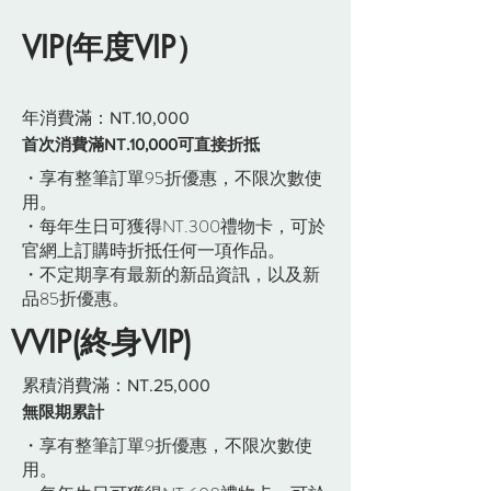
VIP(年度VIP）
年消費滿：NT.10,000
首次消費滿NT.10,000可直接折抵
・享有整筆訂單95折優惠，不限次數使
用。
・每年生日可獲得NT.300禮物卡，可於
官網上訂購時折抵任何一項作品。
・不定期享有最新的新品資訊，以及新
品85折優惠。
VVIP(終身VIP)
累積消費滿：NT.25,000
無限期累計
・享有整筆訂單9折優惠，不限次數使
用。