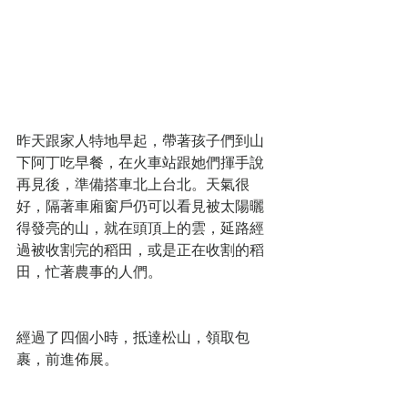
昨天跟家人特地早起，帶著孩子們到山
下阿丁吃早餐，在火車站跟她們揮手說
再見後，準備搭車北上台北。天氣很
好，隔著車廂窗戶仍可以看見被太陽曬
得發亮的山，就在頭頂上的雲，延路經
過被收割完的稻田，或是正在收割的稻
田，忙著農事的人們。
經過了四個小時，抵達松山，領取包
裹，前進佈展。