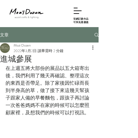
官網訂購作品
可享免運優惠
文章
Mozi Dozen
2022年3月2日
讀畢需時 2 分鐘
進城參展
在上週五將大部份的展品以五大箱寄出
後，我們利用了幾天再確認、整理這次
的東西是否帶足。除了家後因忙碌而長
到半身高的草，做了接下來這幾天幫孩
子跟家人備的早餐麵包，跟孩子再討論
一次爸爸媽媽不在家的時候可以怎麼照
顧家裡，及想我們的時候可以打視訊。